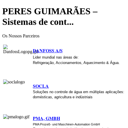
PERES GUIMARÃES –
Sistemas de cont...
Os Nossos Parceiros
D
A
N
F
O
S
S A/S
Lider mundial nas áreas de:
Refrigeração, Accionamentos, Aquecimento & Água.
SOCLA
Soluções no controle de água em múltiplas aplicações:
domésticas, agricultura e indústriais
PMA, G
M
B
H
PMA Prozeß- und Maschinen-Automation GmbH