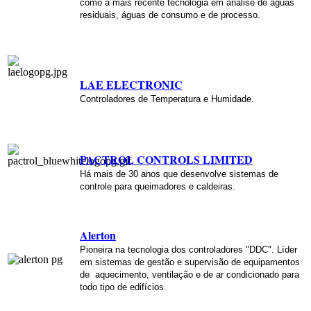
como a mais recente tecnologia em análise de águas
residuais, águas de consumo e de processo.
LAE ELECTRONI
C
Controladores de Temperatura e Humidade.
P
A
C
T
R
O
L C
O
N
T
R
O
L
S L
I
M
I
T
E
D
Há mais de 30 anos que desenvolve sistemas
de
controle para queimadores e caldeiras.
Alerton
Pioneira na tecnologia dos controladores "DDC". Líder
em sistemas de gestão e supervisão de equipamentos
de aquecimento, ventilação e de ar condicionado
para
todo tipo de edifícios.