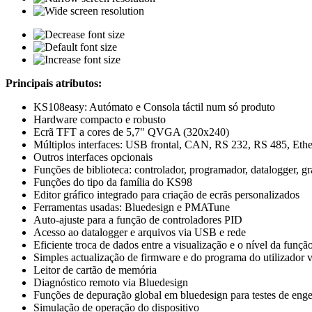
Principais atributos:
KS108easy: Autómato e Consola táctil num só produto
Hardware compacto e robusto
Ecrã TFT a cores de 5,7" QVGA (320x240)
Múltiplos interfaces: USB frontal, CAN, RS 232, RS 485, Ethe
Outros interfaces opcionais
Funções de biblioteca: controlador, programador, datalogger, grá
Funções do tipo da família do KS98
Editor gráfico integrado para criação de ecrãs personalizados
Ferramentas usadas: Bluedesign e PMATune
Auto-ajuste para a função de controladores PID
Acesso ao datalogger e arquivos via USB e rede
Eficiente troca de dados entre a visualização e o nível da funçã
Simples actualização de firmware e do programa do utilizador 
Leitor de cartão de memória
Diagnóstico remoto via Bluedesign
Funções de depuração global em bluedesign para testes de eng
Simulação de operação do dispositivo