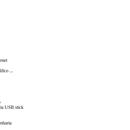
rnet
fico ...
o
via USB stick
enharia